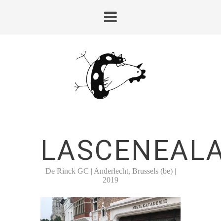
LASCENEAL
De Rinck GC | Anderlecht, Brussels (be) |
2019