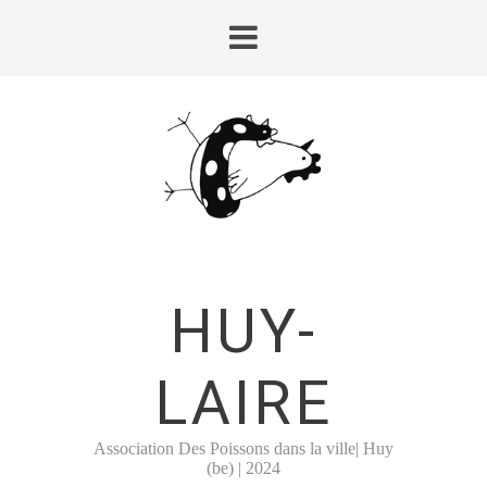
HUY-
LAIRE
Association Des Poissons dans la ville| Huy
(be) | 2024